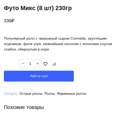
Футо Микс (8 шт) 230гр
339
₽
Популярный ролл с творожный сыром Cremette, хрустящим
огурчиком, филе угря, нежнейшим лососем с японским соусом
спайси, обернутым в нори
Футо
Микс
(8
Add to cart
шт)
230гр
quantity
Category:
Острые роллы
,
Роллы
,
Фирменные роллы
Похожие товары