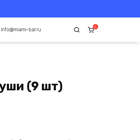
0
info@miami-bar.ru
уши (9 шт)