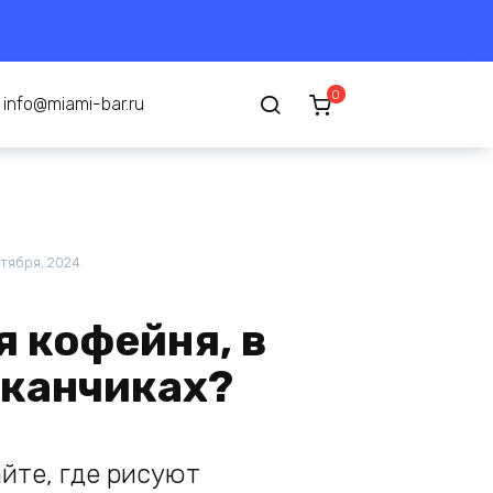
0
info@miami-bar.ru
ктября, 2024
я кофейня, в
аканчиках?
йте, где рисуют