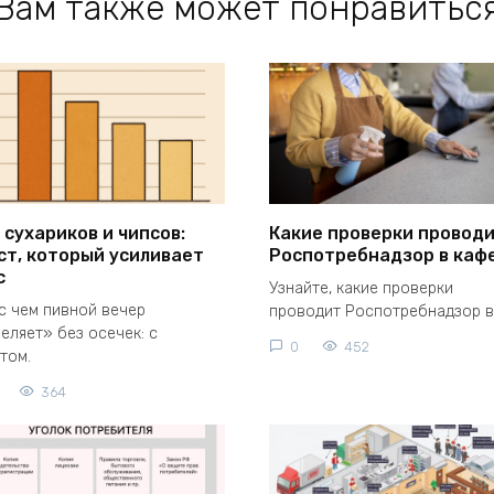
Вам также может понравитьс
 сухариков и чипсов:
Какие проверки провод
ст, который усиливает
Роспотребнадзор в каф
с
Узнайте, какие проверки
с чем пивной вечер
проводит Роспотребнадзор в
еляет» без осечек: с
0
452
том.
364