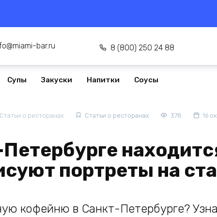
nfo@miami-bar.ru
8 (800) 250 24 88
Супы
Закуски
Напитки
Соусы
Статьи о ресторанах
Статьи о ресторанах
378
16 о
-Петербурге находитс
исуют портреты на ст
ую кофейню в Санкт-Петербурге? Узна