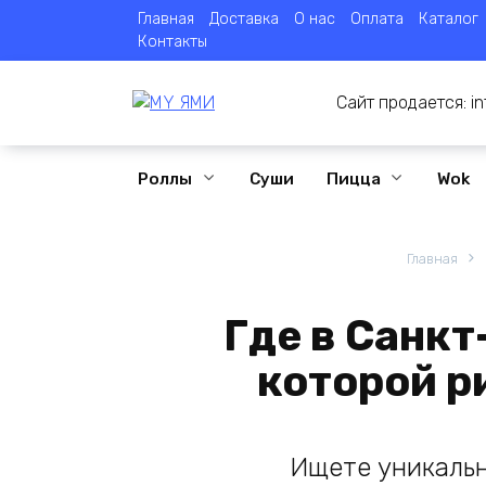
Перейти
Главная
Доставка
О нас
Оплата
Каталог
к
Контакты
содержанию
Сайт продается:
i
Роллы
Суши
Пицца
Wok
Главная
Где в Санкт
которой р
Ищете уникальн