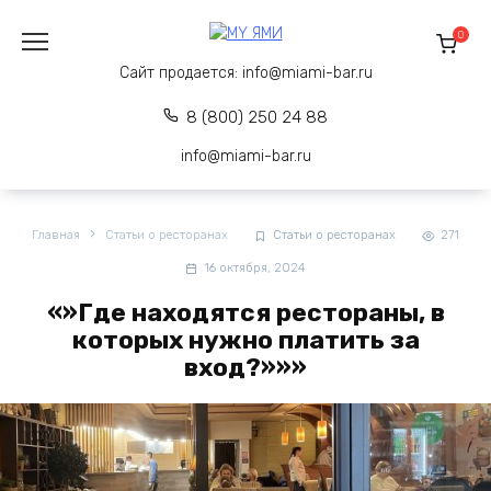
Перейти
к
0
содержанию
Сайт продается:
info@miami-bar.ru
8 (800) 250 24 88
info@miami-bar.ru
Главная
Статьи о ресторанах
Статьи о ресторанах
271
16 октября, 2024
«»Где находятся рестораны, в
которых нужно платить за
вход?»»»