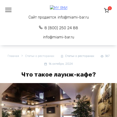
Перейти
к
0
содержанию
Сайт продается:
info@miami-bar.ru
8 (800) 250 24 88
info@miami-bar.ru
Главная
Статьи о ресторанах
Статьи о ресторанах
367
16 октября, 2024
Что такое лаунж-кафе?