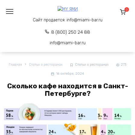
Перейти
к
0
содержанию
Сайт продается:
info@miami-bar.ru
8 (800) 250 24 88
info@miami-bar.ru
Главная
Статьи о ресторанах
Статьи о ресторанах
273
16 октября, 2024
Сколько кафе находится в Санкт-
Петербурге?