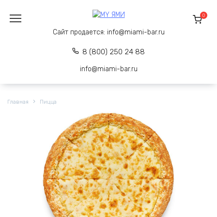
Перейти
к
0
содержанию
Сайт продается:
info@miami-bar.ru
8 (800) 250 24 88
info@miami-bar.ru
Главная
Пицца