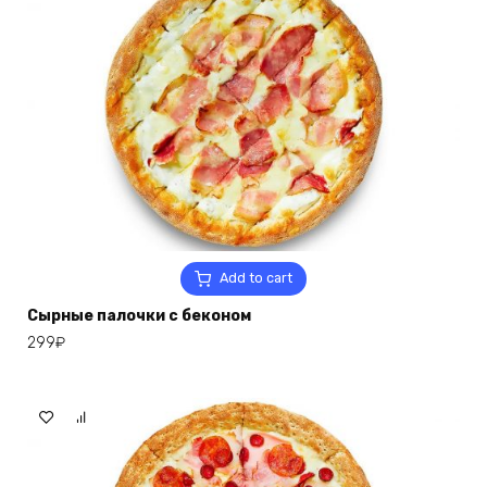
Add to cart
Сырные палочки с беконом
299
₽