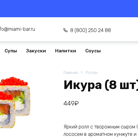
nfo@miami-bar.ru
8 (800) 250 24 88
Супы
Закуски
Напитки
Соусы
Главная
Роллы
Икура (8 шт
449
₽
Яркий ролл с творожным сыром 
лососем в ароматном кунжуте и