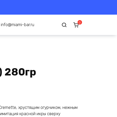
0
info@miami-bar.ru
) 280гр
Cremette, хрустящим огурчиком, нежным
 имитация красной икры сверху