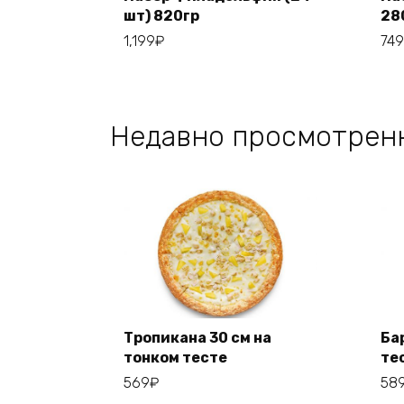
шт) 820гр
28
Add to cart
1,199
₽
749
Недавно просмотрен
Тропикана 30 см на
Ба
тонком тесте
те
Add to cart
569
₽
58