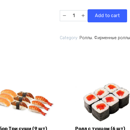
Икура
Add to cart
(8
шт)
280гр
Category:
Роллы
,
Фирменные роллы
quantity
бор Три суши (9 шт)
Ролл с тунцом (6 шт)