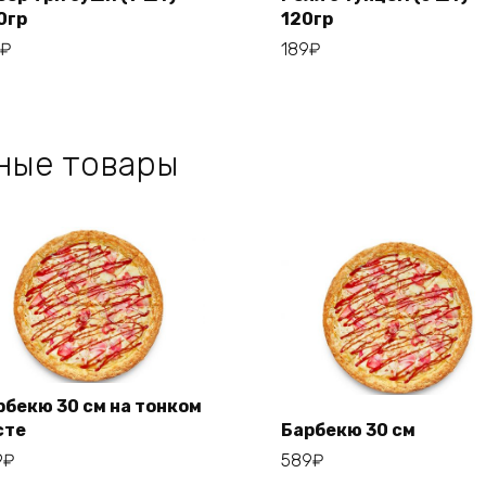
0гр
120гр
Add to cart
Add to cart
₽
189
₽
ные товары
рбекю 30 см на тонком
сте
Барбекю 30 см
Add to cart
9
₽
589
₽
Add to cart