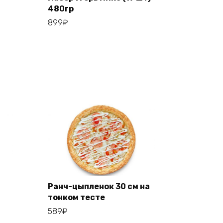
480гр
Add to cart
899
₽
Ранч-цыпленок 30 см на
тонком тесте
Add to cart
589
₽