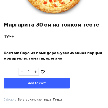
Маргарита 30 см на тонком тесте
499
₽
Состав: Соус из помидоров, увеличенная порция
моцареллы, томаты, орегано
Маргарита
30
см
Add to cart
на
тонком
тесте
Category:
Вегатарианские пиццы
,
Пицца
quantity