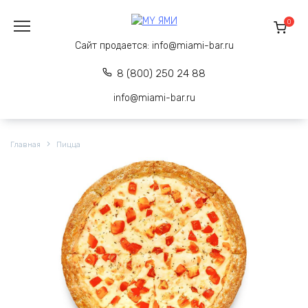
Перейти
к
0
содержанию
Сайт продается:
info@miami-bar.ru
8 (800) 250 24 88
info@miami-bar.ru
Главная
Пицца