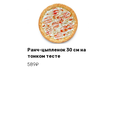
Ранч-цыпленок 30 см на
тонком тесте
Add to cart
589
₽