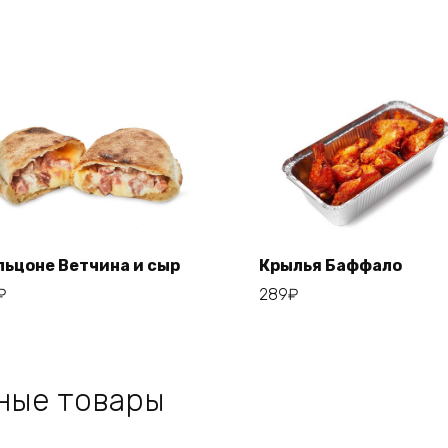
льцоне Ветчина и сыр
Крылья Баффало
₽
289
₽
Add to cart
Add to cart
ные товары