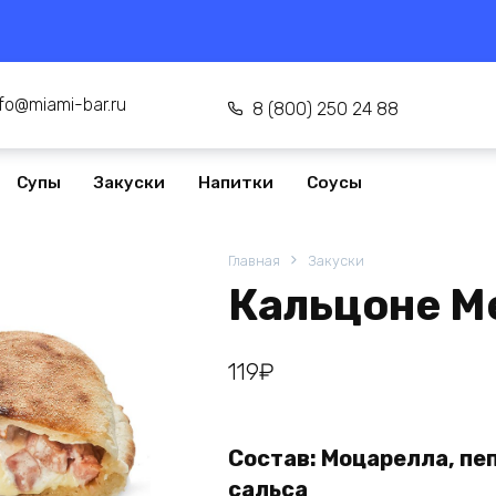
nfo@miami-bar.ru
8 (800) 250 24 88
Супы
Закуски
Напитки
Соусы
Главная
Закуски
Кальцоне М
119
₽
Состав: Моцарелла, пеп
сальса