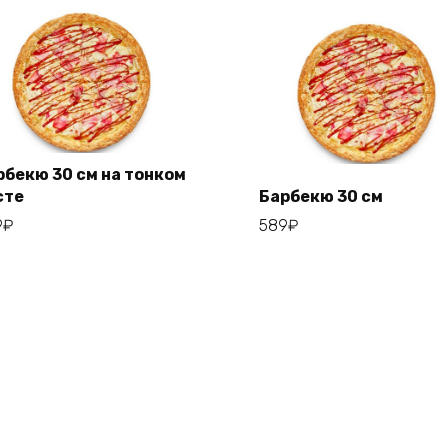
рбекю 30 см на тонком
сте
Барбекю 30 см
Add to cart
9
₽
589
₽
Add to cart