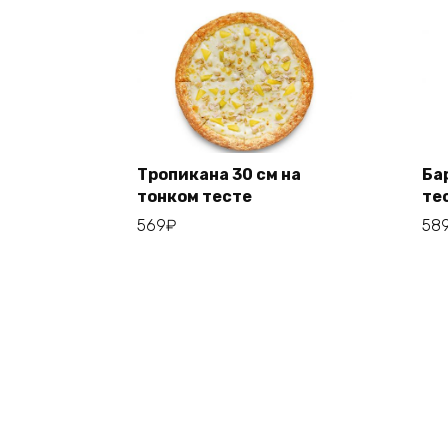
Тропикана 30 см на
Ба
тонком тесте
те
Add to cart
569
₽
58