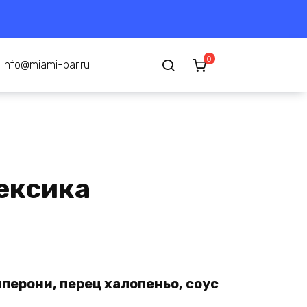
0
info@miami-bar.ru
ексика
перони, перец халопеньо, соус