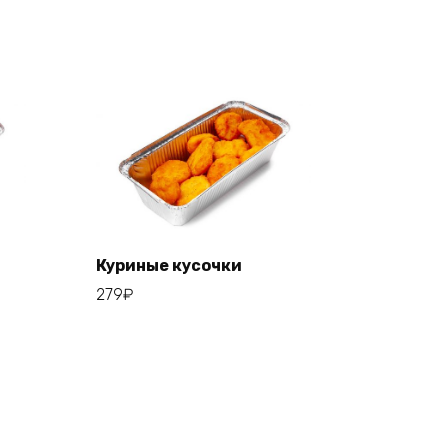
Куриные кусочки
279
₽
Add to cart