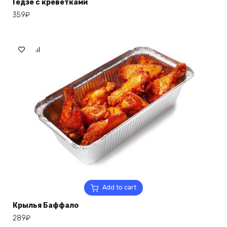
Гедзе с креветками
359
₽
Add to cart
Крылья Баффало
289
₽