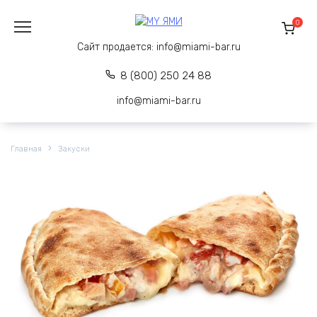
Перейти
к
0
содержанию
Сайт продается:
info@miami-bar.ru
8 (800) 250 24 88
info@miami-bar.ru
Главная
Закуски