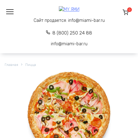
Перейти
к
0
содержанию
Сайт продается:
info@miami-bar.ru
8 (800) 250 24 88
info@miami-bar.ru
Главная
Пицца