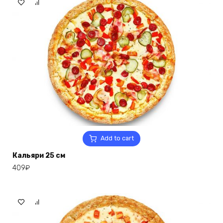
Add to cart
Кальяри 25 см
409
₽