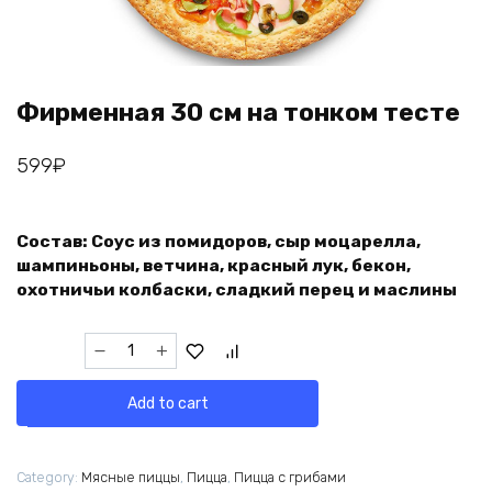
Фирменная 30 см на тонком тесте
599
₽
Состав: Соус из помидоров, сыр моцарелла,
шампиньоны, ветчина, красный лук, бекон,
охотничьи колбаски, сладкий перец и маслины
Фирменная
30
см
Add to cart
на
тонком
тесте
Category:
Мясные пиццы
,
Пицца
,
Пицца с грибами
quantity