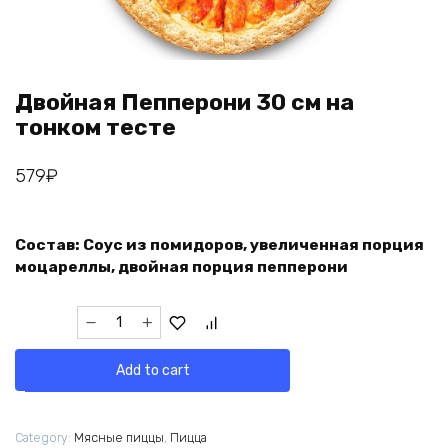
Двойная Пепперони 30 см на
тонком тесте
579
₽
Состав: Соус из помидоров, увеличенная порция
моцареллы, двойная порция пепперони
Двойная
Пепперони
30
Add to cart
см
на
тонком
Category:
Мясные пиццы
,
Пицца
тесте