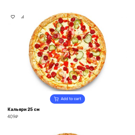
Add to cart
Кальяри 25 см
409
₽