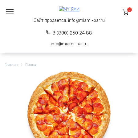
Перейти
к
0
содержанию
Сайт продается:
info@miami-bar.ru
8 (800) 250 24 88
info@miami-bar.ru
Главная
Пицца