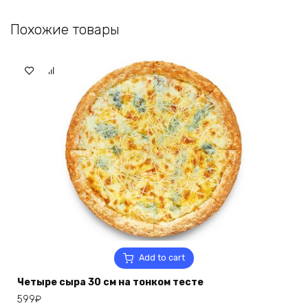
quantity
Похожие товары
Add to cart
Четыре сыра 30 см на тонком тесте
599
₽