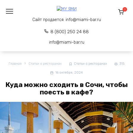
Перейти
к
0
содержанию
Сайт продается:
info@miami-bar.ru
8 (800) 250 24 88
info@miami-bar.ru
Главная
Статьи о ресторанах
Статьи о ресторанах
315
16 октября, 2024
Куда можно сходить в Сочи, чтобы
поесть в кафе?