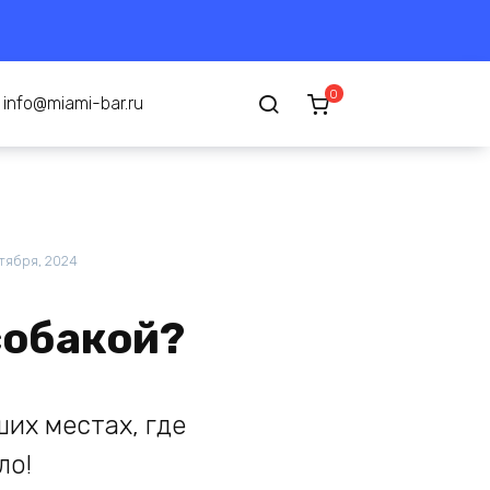
0
info@miami-bar.ru
ктября, 2024
собакой?
ших местах, где
ло!