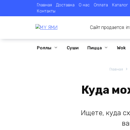
Перейти
Главная
Доставка
О нас
Оплата
Каталог
к
Контакты
содержанию
Сайт продается:
i
Роллы
Суши
Пицца
Wok
Главная
Куда мо
Ищете, куда сх
ва