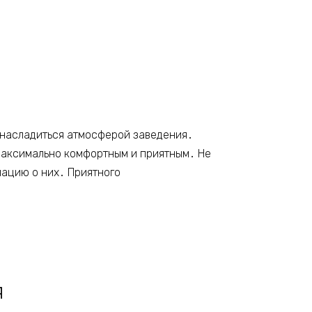
 насладиться атмосферой заведения․
максимально комфортным и приятным․ Не
мацию о них․ Приятного
я