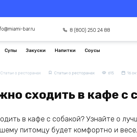
nfo@miami-bar.ru
8 (800) 250 24 88
Супы
Закуски
Напитки
Соусы
Статьи о ресторанах
Статьи о ресторанах
615
16 о
жно сходить в кафе с 
одить в кафе с собакой? Узнайте о луч
шему питомцу будет комфортно и весе