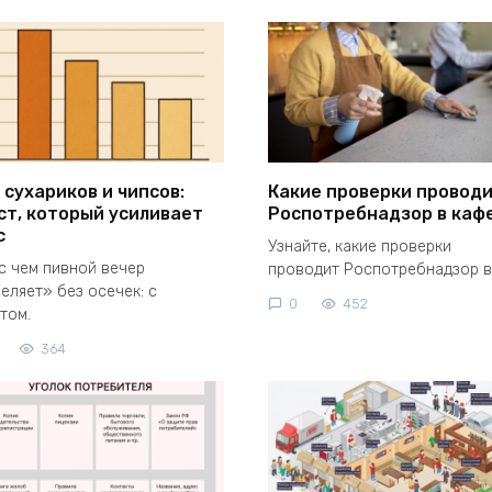
 сухариков и чипсов:
Какие проверки провод
ст, который усиливает
Роспотребнадзор в каф
с
Узнайте, какие проверки
с чем пивной вечер
проводит Роспотребнадзор в
еляет» без осечек: с
0
452
том.
364