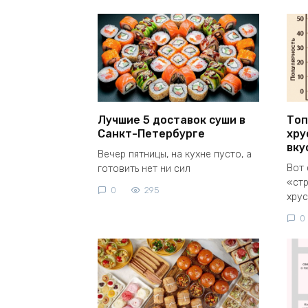
Лучшие 5 доставок суши в
Топ
Санкт-Петербурге
хру
вку
Вечер пятницы, на кухне пусто, а
Вот 
готовить нет ни сил
«стр
0
295
хрус
0