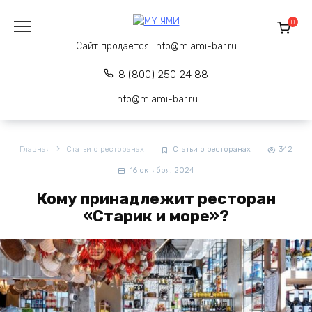
Перейти
к
0
содержанию
Сайт продается:
info@miami-bar.ru
8 (800) 250 24 88
info@miami-bar.ru
Главная
Статьи о ресторанах
Статьи о ресторанах
342
16 октября, 2024
Кому принадлежит ресторан
«Старик и море»?