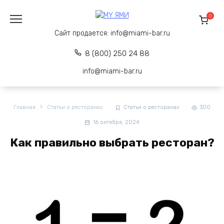
Перейти
к
0
содержанию
Сайт продается:
info@miami-bar.ru
8 (800) 250 24 88
info@miami-bar.ru
Главная
Статьи о ресторанах
Статьи о ресторанах
300
16 октября, 2024
Как правильно выбрать ресторан?