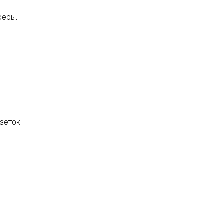
феры.
зеток.