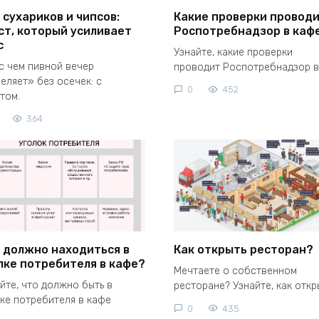
 сухариков и чипсов:
Какие проверки провод
ст, который усиливает
Роспотребнадзор в каф
с
Узнайте, какие проверки
с чем пивной вечер
проводит Роспотребнадзор в
еляет» без осечек: с
0
452
том.
364
 должно находиться в
Как открыть ресторан?
лке потребителя в кафе?
Мечтаете о собственном
йте, что должно быть в
ресторане? Узнайте, как откр
ке потребителя в кафе
0
435