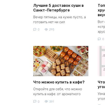
Лучшие 5 доставок суши в
Топ
Санкт-Петербурге
хру
вку
Вечер пятницы, на кухне пусто, а
Вот 
готовить нет ни сил
«стр
0
295
хрус
0
Что можно купить в кафе?
Что
уго
Откройте для себя, что можно
Узна
купить в кафе: от ароматного
угол
0
391