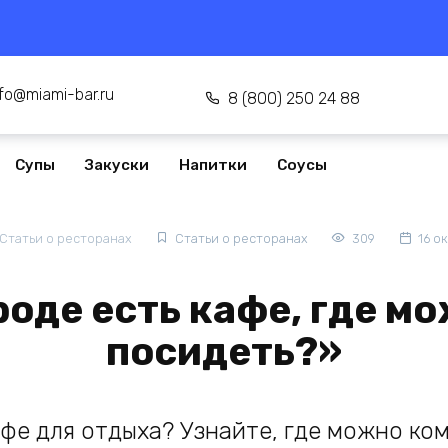
nfo@miami-bar.ru
8 (800) 250 24 88
Супы
Закуски
Напитки
Соусы
Статьи о ресторанах
Статьи о ресторанах
309
16 о
роде есть кафе, где 
посидеть?»
фе для отдыха? Узнайте, где можно ко