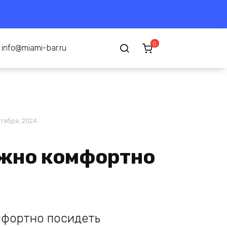
0
info@miami-bar.ru
ктября, 2024
можно комфортно
мфортно посидеть